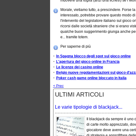
muovere una foglia (anzi una fiches!) se i Mo
Morale, vietiamo tutto, a prescindere. Forse
interessato, potrebbe provare questo modo di p
l'intervento del legislatore italiano sul gioco
ricorsi dalle società straniere che si erano vist
qualche buon suggerimento giunga anche per co
e... tramite totem.
Per saperne di più
In Spagna blocco degli spot sul gioco online
L'apertura del gioco online in Francia
Le licenze dei casino online
Belgio nuove regolamentazioni sul gioco d'az
Poker cash game online bloccato in Italia
< Prec
ULTIMI
ARTICOLI
Le varie tipologie di blackjack...
Il blackjack da sempre è uno d
di carte molto apprezzato, dove
giocatore deve avere una certa
di strategia e approfittare dell