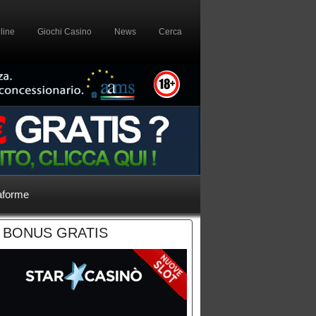
line
Giochi Casino
News
Cerca
taforme
BONUS GRATIS