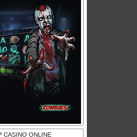
P
CASINO ONLINE