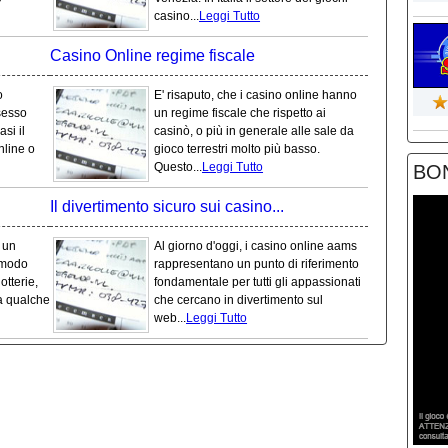
casino...
Leggi Tutto
Casino Online regime fiscale
o
E' risaputo, che i casino online hanno
 sesso
un regime fiscale che rispetto ai
si il
casinò, o più in generale alle sale da
nline o
gioco terrestri molto più basso.
Questo...
Leggi Tutto
BO
Il divertimento sicuro sui casino...
 un
Al giorno d'oggi, i casino online aams
 modo
rappresentano un punto di riferimento
otterie,
fondamentale per tutti gli appassionati
a qualche
che cercano in divertimento sul
web...
Leggi Tutto