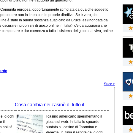
nopoli di Stato non ne traggono un guadagno.
 la Comunità europea, opportunamente stimolata da qualche soggetto
rocedere non in linea con le proprie direttive. Se è vero, che
 online è stato in buona sostanza auspicato da Bruxelles (inondata da
e oscurare i propri siti di gioco online in Italia), c'è da augurarsi che
mpletare e dar coerenza a tutto il sistema del gioco dal vivo, online
zardo
Succ >
Cosa cambia nei casinò di tutto il...
ei giochi
I casinò americano sperimentano il
 il
gioco sul web. In Italia lo sguardo
 abilità
puntato su casinò di Taormina e
e
Venezia. In Italia il settore dei giochi