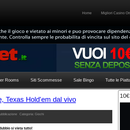
Home
Migliori Casino On
er Rooms
Siti Scommesse
Sale Bingo
Tutte le Piat
10€
e, Texas Hold'em dal vivo
ubblicazione
Categoria: Giochi
dubbio si vieta tutto!